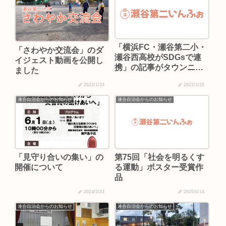
「横浜FC・瀬谷第二小・
「さわやか交流会」のダ
瀬谷西高校がSDGsで連
イジェスト動画を公開し
携」の記事がタウンニュ
ました
ースに掲載されました
2022/1/24
2023/1/20
連合自治会からのお知らせ
連合自治会からのお知らせ
「見守り合いの集い」の
第75回「社会を明るくす
開催について
る運動」ポスター受賞作
品
2024/5/23
2025/6/14
連合自治会からのお知らせ
連合自治会からのお知らせ