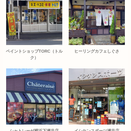
ペイントショップTORC（トル
ヒーリングカフェしぐさ
ク）
シャトレーゼ横浜下瀬谷店
イシケンスポーツ瀬谷店