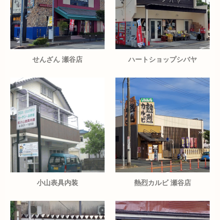
せんざん 瀬谷店
ハートショップシバヤ
小山表具内装
熱烈カルビ 瀬谷店