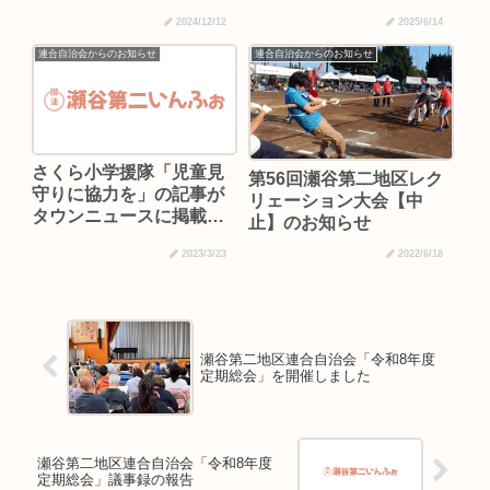
ュースに掲載されました
2024/12/12
2025/6/14
連合自治会からのお知らせ
連合自治会からのお知らせ
さくら小学援隊「児童見
第56回瀬谷第二地区レク
守りに協力を」の記事が
リェーション大会【中
タウンニュースに掲載さ
止】のお知らせ
れました
2023/3/23
2022/6/18
瀬谷第二地区連合自治会「令和8年度
定期総会」を開催しました
瀬谷第二地区連合自治会「令和8年度
定期総会」議事録の報告