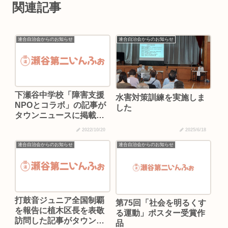
関連記事
連合自治会からのお知らせ
連合自治会からのお知らせ
下瀬谷中学校「障害支援
水害対策訓練を実施しま
NPOとコラボ」の記事が
した
タウンニュースに掲載さ
れました
2022/10/20
2025/6/18
連合自治会からのお知らせ
連合自治会からのお知らせ
打鼓音ジュニア全国制覇
第75回「社会を明るくす
を報告に植木区長を表敬
る運動」ポスター受賞作
訪問した記事がタウンニ
品