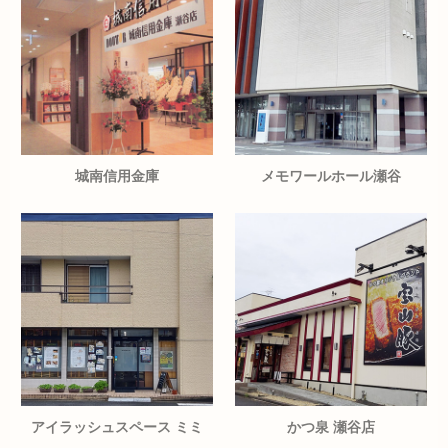
城南信用金庫
メモワールホール瀬谷
アイラッシュスペース ミミ
かつ泉 瀬谷店