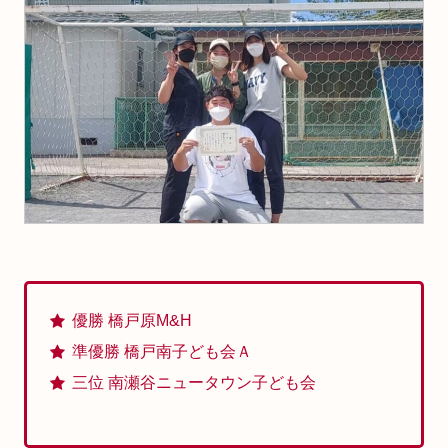
優勝 橋戸原M&H
準優勝 橋戸南子ども会Ａ
三位 南瀬谷ニュータウン子ども会