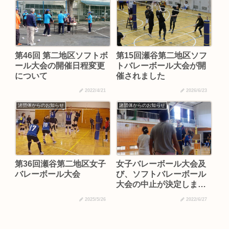
第46回 第二地区ソフトボ
第15回瀬谷第二地区ソフ
ール大会の開催日程変更
トバレーボール大会が開
について
催されました
2022/4/21
2026/6/23
諸団体からのお知らせ
諸団体からのお知らせ
第36回瀬谷第二地区女子
女子バレーボール大会及
バレーボール大会
び、ソフトバレーボール
大会の中止が決定しまし
た
2025/5/26
2022/6/27