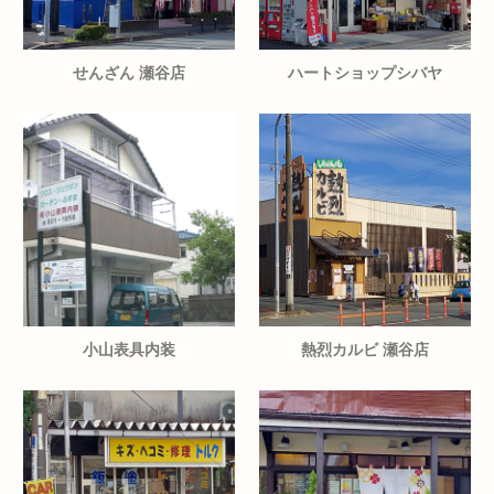
せんざん 瀬谷店
ハートショップシバヤ
小山表具内装
熱烈カルビ 瀬谷店