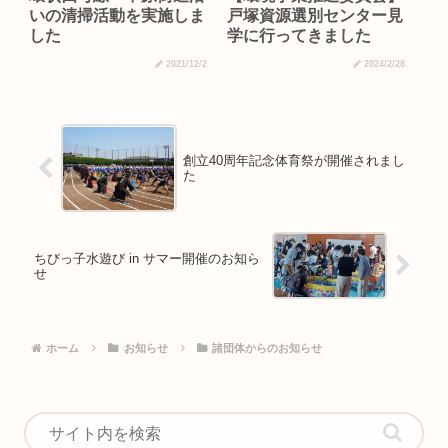
いの清掃活動を実施しま
戸塚資源選別センター見
した
学に行ってきました
2021/12/2
2024/2/28
創立40周年記念体育祭が開催されまし
た
ちびっ子水遊び in サマー開催のお知ら
せ
ホーム
お知らせ
諸団体からのお知らせ