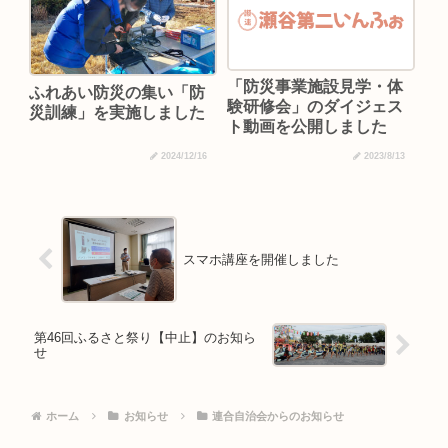
「防災事業施設見学・体
ふれあい防災の集い「防
験研修会」のダイジェス
災訓練」を実施しました
ト動画を公開しました
2024/12/16
2023/8/13
スマホ講座を開催しました
第46回ふるさと祭り【中止】のお知ら
せ
ホーム
お知らせ
連合自治会からのお知らせ