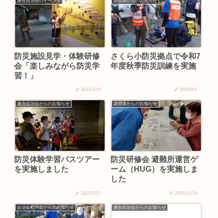
連合自治会のイベント
諸団体からのお知らせ
防災施設見学・体験研修
さくら小防災拠点で令和7
会「楽しみながら防災学
年度秋季防災訓練を実施
習！」
2021/3/19
2025/9/3
連合自治会からのお知らせ
諸団体からのお知らせ
防災体験学習バスツアー
防災研修会 避難所運営ゲ
を実施しました
ーム（HUG）を実施しま
した
2023/7/17
2023/11/18
自治会町内会からのお知らせ
連合自治会からのお知らせ