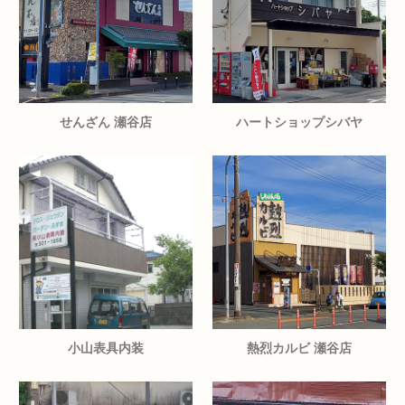
せんざん 瀬谷店
ハートショップシバヤ
小山表具内装
熱烈カルビ 瀬谷店