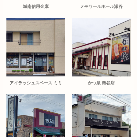
城南信用金庫
メモワールホール瀬谷
アイラッシュスペース ミミ
かつ泉 瀬谷店