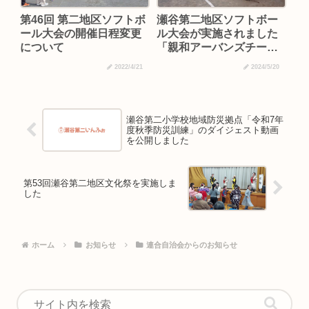
第46回 第二地区ソフトボ
瀬谷第二地区ソフトボー
ール大会の開催日程変更
ル大会が実施されました
について
「親和アーバンズチーム
2連覇！」
2022/4/21
2024/5/20
瀬谷第二小学校地域防災拠点「令和7年
度秋季防災訓練」のダイジェスト動画
を公開しました
第53回瀬谷第二地区文化祭を実施しま
した
ホーム
お知らせ
連合自治会からのお知らせ