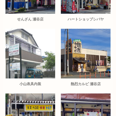
せんざん 瀬谷店
ハートショップシバヤ
小山表具内装
熱烈カルビ 瀬谷店