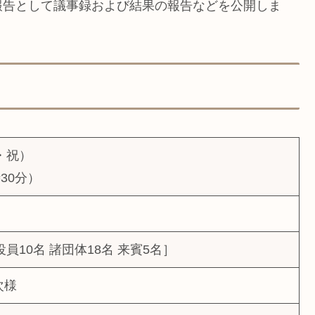
報告として議事録および結果の報告などを公開しま
火・祝）
時30分）
役員10名 諸団体18名 来賓5名］
次様