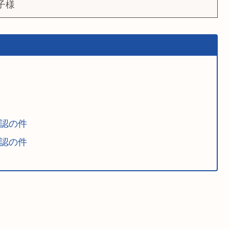
子様
承認の件
承認の件