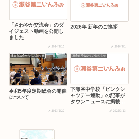
「さわやか交流会」のダ
2026年 新年のご挨拶
イジェスト動画を公開し
ました
2024/3/15
2026/1/1
連合自治会からのお知らせ
連合自治会からのお知らせ
下瀬谷中学校「ピンクシ
令和5年度定期総会の開催
ャツデー運動」の記事が
について
タウンニュースに掲載さ
れました
2023/2/20
2025/3/13