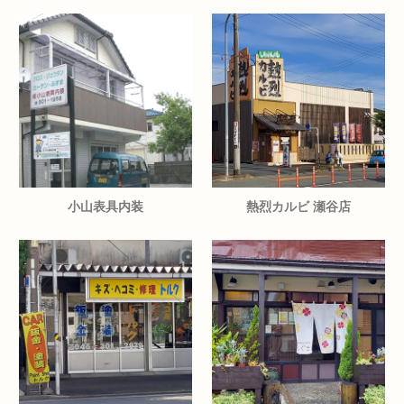
小山表具内装
熱烈カルビ 瀬谷店