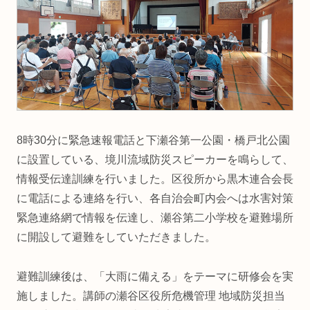
8時30分に緊急速報電話と下瀬谷第一公園・橋戸北公園
に設置している、境川流域防災スピーカーを鳴らして、
情報受伝達訓練を行いました。区役所から黒木連合会長
に電話による連絡を行い、各自治会町内会へは水害対策
緊急連絡網で情報を伝達し、瀬谷第二小学校を避難場所
に開設して避難をしていただきました。
避難訓練後は、「大雨に備える」をテーマに研修会を実
施しました。講師の瀬谷区役所危機管理 地域防災担当