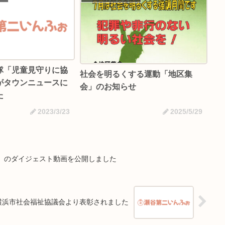
隊「児童見守りに協
社会を明るくする運動「地区集
がタウンニュースに
会」のお知らせ
た
2023/3/23
2025/5/29
会」のダイジェスト動画を公開しました
横浜市社会福祉協議会より表彰されました