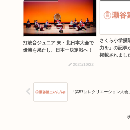
さくら小学援
打鼓音ジュニア 東・北日本大会で
力を」の記事
優勝を果たし、日本一決定戦へ！
掲載されまし
2021/10/22
「第57回レクリエーション大