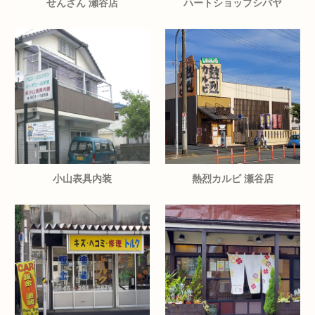
せんざん 瀬谷店
ハートショップシバヤ
小山表具内装
熱烈カルビ 瀬谷店