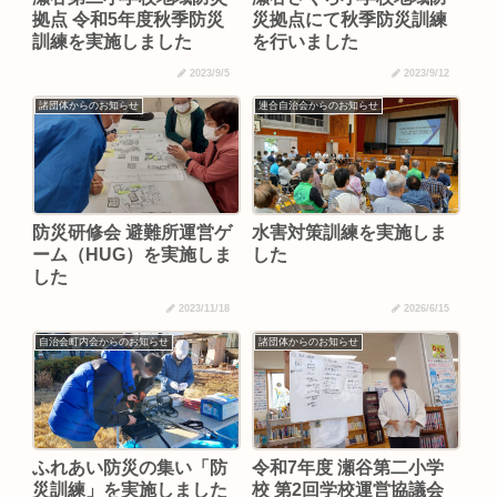
拠点 令和5年度秋季防災
災拠点にて秋季防災訓練
訓練を実施しました
を行いました
2023/9/5
2023/9/12
諸団体からのお知らせ
連合自治会からのお知らせ
防災研修会 避難所運営ゲ
水害対策訓練を実施しま
ーム（HUG）を実施しま
した
した
2023/11/18
2026/6/15
自治会町内会からのお知らせ
諸団体からのお知らせ
ふれあい防災の集い「防
令和7年度 瀬谷第二小学
災訓練」を実施しました
校 第2回学校運営協議会