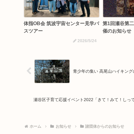
体指OB会 筑波宇宙センター見学バ
第1回瀬谷第
スツアー
催のお知らせ
2026/5/24
青少年の集い 高尾山ハイキング
瀬谷区子育て応援イベント2022「きて！みて！し
ホーム
お知らせ
諸団体からのお知らせ