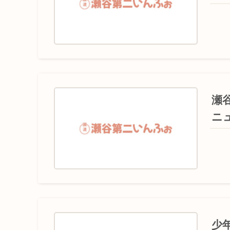
瀬
ニ
少