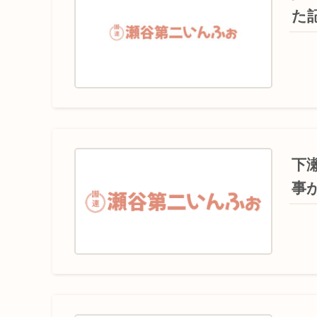
た
下
事