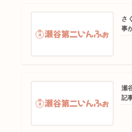
さ
事
瀬
記