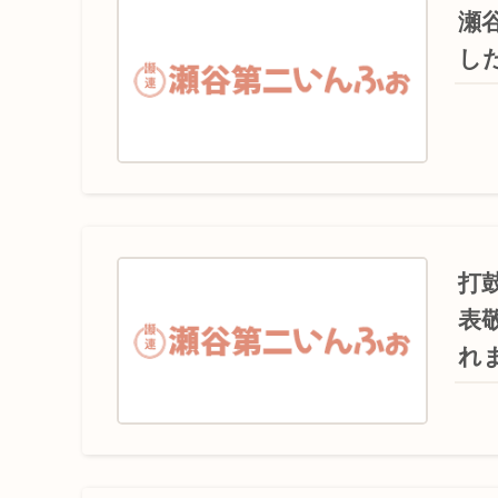
瀬
し
打
表
れ