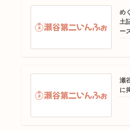
め
土
ー
瀬
に