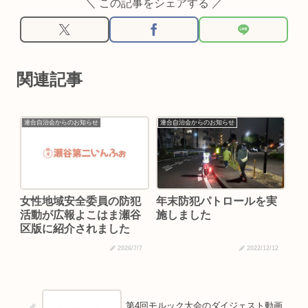
＼ この記事をシェアする ／
関連記事
連合自治会からのお知らせ
連合自治会からのお知らせ
女性地域安全委員の防犯
年末防犯パトロールを実
活動が広報よこはま瀬谷
施しました
区版に紹介されました
2026/7/7
2022/12/12
第4回モルック大会のダイジェスト動画