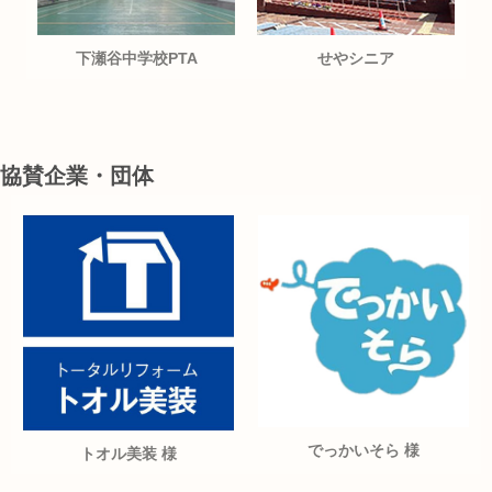
下瀬谷中学校PTA
せやシニア
協賛企業・団体
でっかいそら 様
トオル美装 様