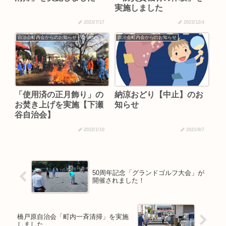
実施しました
2023/7/17
2023/12/4
自治会町内会からのお知らせ
自治会町内会からのお知らせ
「使用済の正月飾り」の
納涼おどり【中止】のお
お焚き上げを実施【下瀬
知らせ
谷自治会】
2022/1/10
2021/8/7
50周年記念「グランドゴルフ大会」が
開催されました！
橋戸原自治会「町内一斉清掃」を実施
しました