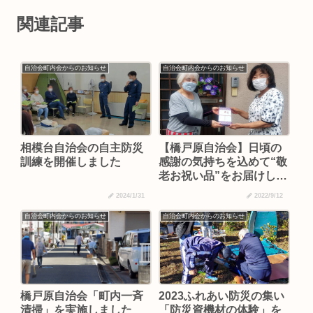
関連記事
自治会町内会からのお知らせ
自治会町内会からのお知らせ
相模台自治会の自主防災
【橋戸原自治会】日頃の
訓練を開催しました
感謝の気持ちを込めて“敬
老お祝い品”をお届けしま
した
2024/1/31
2022/9/12
自治会町内会からのお知らせ
自治会町内会からのお知らせ
橋戸原自治会「町内一斉
2023ふれあい防災の集い
清掃」を実施しました
「防災資機材の体験」を